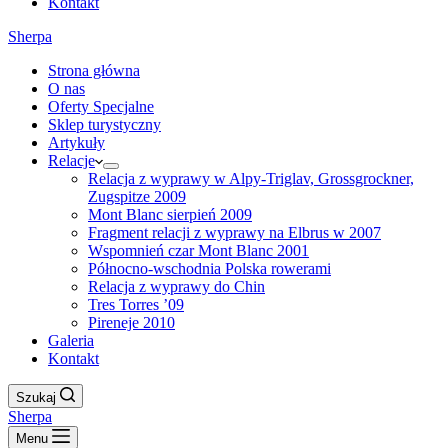
Kontakt
Sherpa
Strona główna
O nas
Oferty Specjalne
Sklep turystyczny
Artykuły
Relacje
Relacja z wyprawy w Alpy-Triglav, Grossgrockner,
Zugspitze 2009
Mont Blanc sierpień 2009
Fragment relacji z wyprawy na Elbrus w 2007
Wspomnień czar Mont Blanc 2001
Północno-wschodnia Polska rowerami
Relacja z wyprawy do Chin
Tres Torres ’09
Pireneje 2010
Galeria
Kontakt
Szukaj
Sherpa
Menu