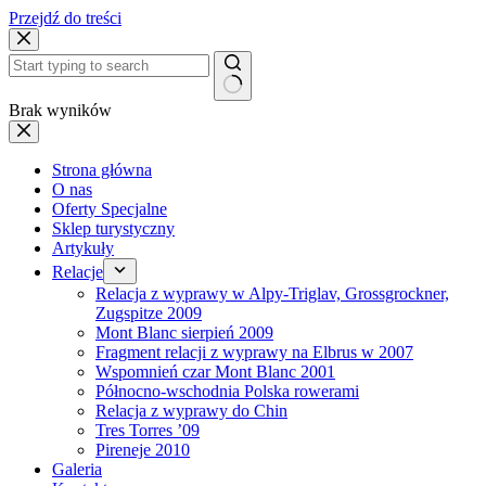
Przejdź do treści
Brak wyników
Strona główna
O nas
Oferty Specjalne
Sklep turystyczny
Artykuły
Relacje
Relacja z wyprawy w Alpy-Triglav, Grossgrockner,
Zugspitze 2009
Mont Blanc sierpień 2009
Fragment relacji z wyprawy na Elbrus w 2007
Wspomnień czar Mont Blanc 2001
Północno-wschodnia Polska rowerami
Relacja z wyprawy do Chin
Tres Torres ’09
Pireneje 2010
Galeria