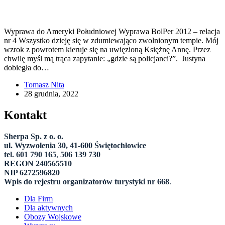
Wyprawa do Ameryki Południowej Wyprawa BolPer 2012 – relacja
nr 4 Wszystko dzieję się w zdumiewająco zwolnionym tempie. Mój
wzrok z powrotem kieruje się na uwięzioną Księżnę Annę. Przez
chwilę myśl mą trąca zapytanie: „gdzie są policjanci?”. Justyna
dobiegła do…
Tomasz Nita
28 grudnia, 2022
Kontakt
Sherpa Sp. z o. o.
ul. Wyzwolenia 30, 41-600 Świętochłowice
tel. 601 790 165
,
506 139 730
REGON 240565510
NIP 6272596820
Wpis do rejestru organizatorów turystyki nr 668
.
Dla Firm
Dla aktywnych
Obozy Wojskowe