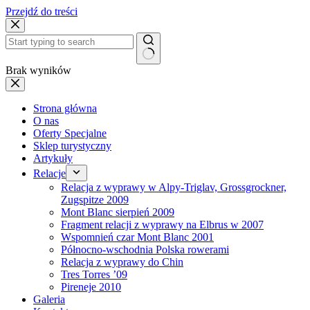
Przejdź do treści
Brak wyników
Strona główna
O nas
Oferty Specjalne
Sklep turystyczny
Artykuły
Relacje
Relacja z wyprawy w Alpy-Triglav, Grossgrockner,
Zugspitze 2009
Mont Blanc sierpień 2009
Fragment relacji z wyprawy na Elbrus w 2007
Wspomnień czar Mont Blanc 2001
Północno-wschodnia Polska rowerami
Relacja z wyprawy do Chin
Tres Torres ’09
Pireneje 2010
Galeria