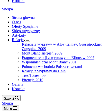
Kontakt
Sherpa
Strona główna
O nas
Oferty Specjalne
Sklep turystyczny
Artykuły
Relacje
Relacja z wyprawy w Alpy-Triglav, Grossgrockner,
Zugspitze 2009
Mont Blanc sierpień 2009
Fragment relacji z wyprawy na Elbrus w 2007
Wspomnień czar Mont Blanc 2001
Północno-wschodnia Polska rowerami
Relacja z wyprawy do Chin
Tres Torres ’09
Pireneje 2010
Galeria
Kontakt
Szukaj
Sherpa
Menu