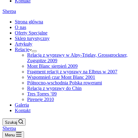
Kontakt
Sherpa
Strona główna
O nas
Oferty Specjalne
Sklep turystyczny
Artykuły
Relacje
Relacja z wyprawy w Alpy-Triglav, Grossgrockner,
Zugspitze 2009
Mont Blanc sierpień 2009
Fragment relacji z wyprawy na Elbrus w 2007
Wspomnień czar Mont Blanc 2001
Północno-wschodnia Polska rowerami
Relacja z wyprawy do Chin
Tres Torres ’09
Pireneje 2010
Galeria
Kontakt
Szukaj
Sherpa
Menu