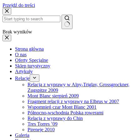
Przejdź do treści
Brak wyników
Strona główna
O nas
Oferty Specjalne
Sklep turystyczny
Artykuły
Relacje
Relacja z wyprawy w Alpy-Triglav, Grossgrockner,
Zugspitze 2009
Mont Blanc sierpień 2009
Fragment relacji z wyprawy na Elbrus w 2007
Wspomnień czar Mont Blanc 2001
Północno-wschodnia Polska rowerami
Relacja z wyprawy do Chin
Tres Torres ’09
Pireneje 2010
Galeria